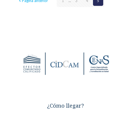
Página anterior
1
...
3
4
5
¿Cómo llegar?