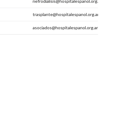
nefrodialisis@hospitalespanol.org.ar
trasplante@hospitalespanol.org.ar
asociados@hospitalespanol.org.ar