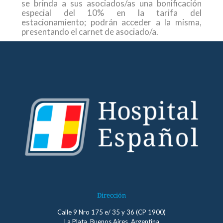
se brinda a sus asociados/as una bonificación
especial del 10% en la
tarifa del
estacionamiento;
podrán acceder
a la misma,
presentando
el carnet de asociado/a.
Dirección
Calle 9 Nro 175 e/ 35 y 36 (CP 1900)
La Plata, Buenos Aires, Argentina