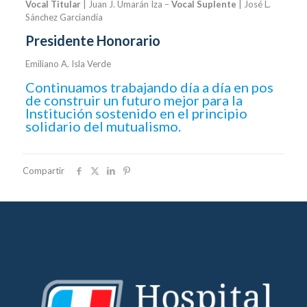
Vocal Titular
| Juan J. Umarán Iza –
Vocal Suplente
| José L.
Sánchez Garciandía
Presidente Honorario
Emiliano A. Isla Verde
Continuamos trabajando día a día en pos
de construir un futuro mejor para la
Institución sostenido en el principio
solidario del mutualismo.
Compartir