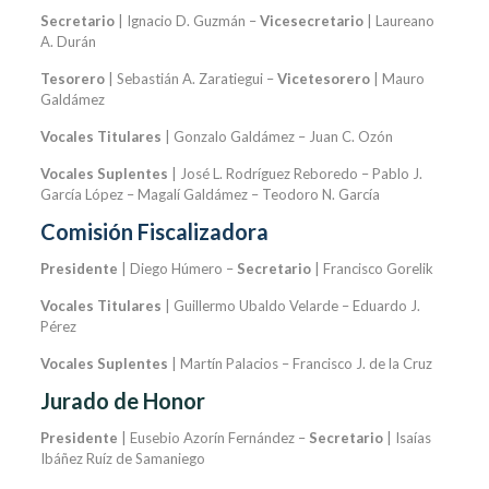
Secretario
| Ignacio D. Guzmán –
Vicesecretario
| Laureano
A. Durán
Tesorero
| Sebastián A. Zaratiegui –
Vicetesorero
| Mauro
Galdámez
Vocales Titulares
| Gonzalo Galdámez – Juan C. Ozón
Vocales Suplentes
| José L. Rodríguez Reboredo – Pablo J.
García López – Magalí Galdámez – Teodoro N. García
Comisión Fiscalizadora
Presidente
| Diego Húmero –
Secretario
| Francisco Gorelik
Vocales Titulares
| Guillermo Ubaldo Velarde – Eduardo J.
Pérez
Vocales Suplentes
| Martín Palacios – Francisco J. de la Cruz
Jurado de Honor
Presidente
| Eusebio Azorín Fernández –
Secretario
| Isaías
Ibáñez Ruíz de Samaniego